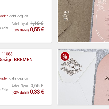
önderi
dahil değildir
1,10 €
Adet fiyatı
e Ekle
0,55 €
(KDV dahil)
:
11083
 Design BREMEN
önderi
dahil değildir
0,66 €
Adet fiyatı
e Ekle
0,33 €
(KDV dahil)