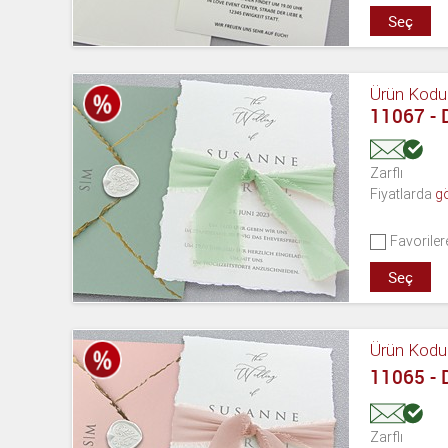
Seç
Ürün Kodu
11067 -
Zarflı
Fiyatlarda
g
Favoriler
Seç
Ürün Kodu
11065 -
Zarflı