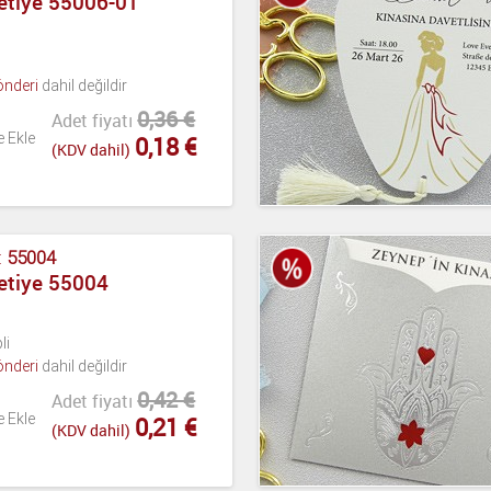
etiye 55006-01
önderi
dahil değildir
0,36 €
Adet fiyatı
e Ekle
0,18 €
(KDV dahil)
:
55004
etiye 55004
li
önderi
dahil değildir
0,42 €
Adet fiyatı
e Ekle
0,21 €
(KDV dahil)