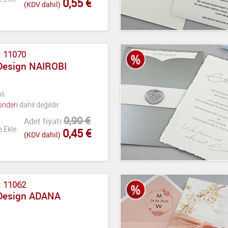
0,55 €
(KDV dahil)
:
11070
Design NAIROBI
li
önderi
dahil değildir
0,90 €
Adet fiyatı
e Ekle
0,45 €
(KDV dahil)
:
11062
 Design ADANA