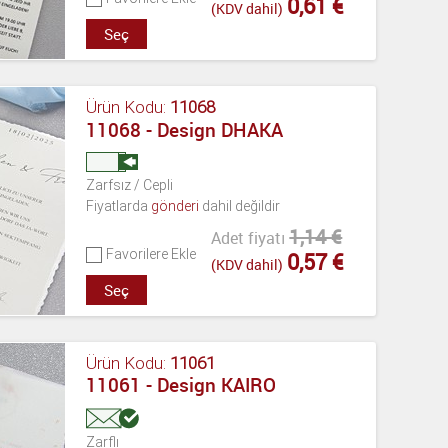
0,61 €
(KDV dahil)
Seç
Ürün Kodu:
11068
11068 - Design DHAKA
Zarfsız / Cepli
Fiyatlarda
gönderi
dahil değildir
1,14 €
Adet fiyatı
Favorilere Ekle
0,57 €
(KDV dahil)
Seç
Ürün Kodu:
11061
11061 - Design KAIRO
Zarflı