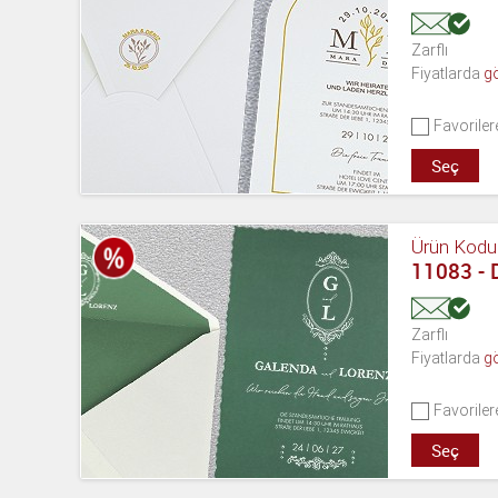
Zarflı
Fiyatlarda
g
Favoriler
Seç
Ürün Kodu
11083 -
Zarflı
Fiyatlarda
g
Favoriler
Seç