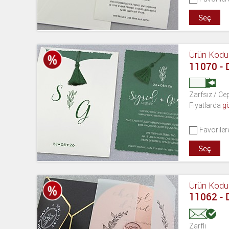
Seç
Ürün Kodu
11070 - 
Zarfsız / Cep
Fiyatlarda
g
Favoriler
Seç
Ürün Kodu
11062 -
Zarflı