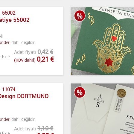
:
55002
etiye 55002
li
önderi
dahil değildir
0,42 €
Adet fiyatı
e Ekle
0,21 €
(KDV dahil)
:
11074
 Design DORTMUND
önderi
dahil değildir
1,10 €
Adet fiyatı
e Ekle