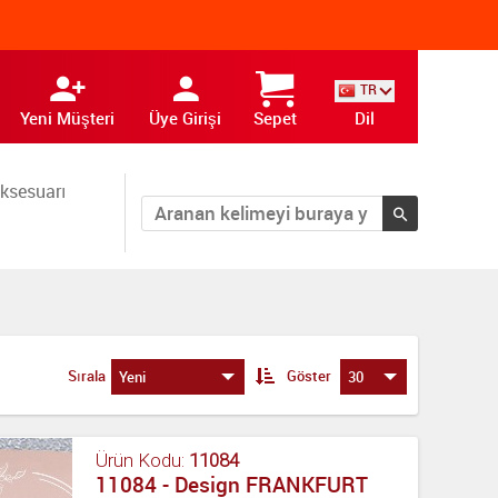
TR
Yeni Müşteri
Üye Girişi
Sepet
Dil
ksesuarı
Sırala
Göster
Yeni
30
Ürün Kodu:
11084
11084 - Design FRANKFURT