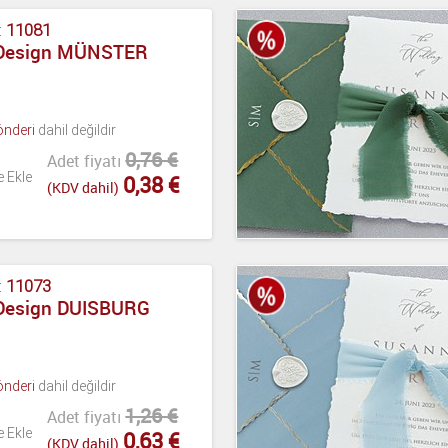
:
11081
 Design MÜNSTER
önderi
dahil değildir
0,76 €
Adet fiyatı
e Ekle
0,38 €
(KDV dahil)
:
11073
 Design DUISBURG
önderi
dahil değildir
1,26 €
Adet fiyatı
e Ekle
0,63 €
(KDV dahil)