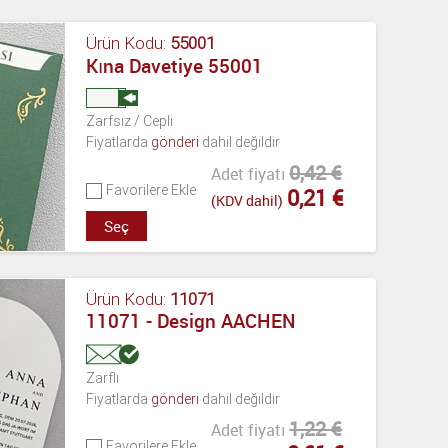
Ürün Kodu:
55001
Kına Davetiye 55001
Zarfsız / Cepli
Fiyatlarda
gönderi
dahil değildir
0,42 €
Adet fiyatı
Favorilere Ekle
0,21 €
(KDV dahil)
Seç
Ürün Kodu:
11071
11071 - Design AACHEN
Zarflı
Fiyatlarda
gönderi
dahil değildir
1,22 €
Adet fiyatı
Favorilere Ekle