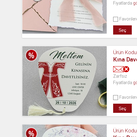
Fiyatlarda
g
Favoriler
Seç
Ürün Kodu
Kına Dav
Zarfsız
Fiyatlarda
g
Favoriler
Seç
Ürün Kodu