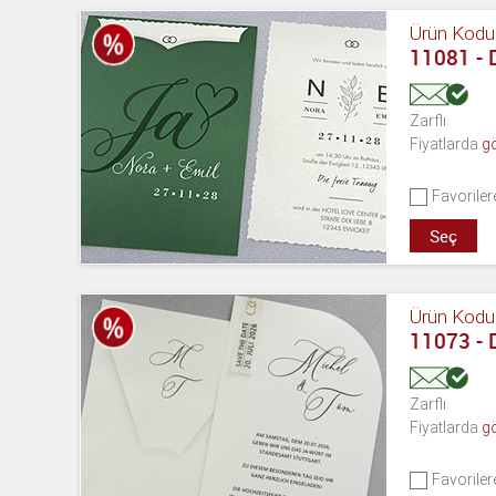
Ürün Kodu
11081 -
Zarflı
Fiyatlarda
g
Favoriler
Seç
Ürün Kodu
11073 -
Zarflı
Fiyatlarda
g
Favoriler