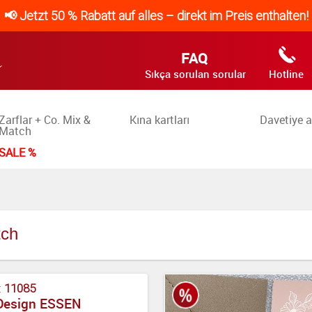
📢 Jetzt 50 % Rabatt auf alles – direkt im Preis enthalten!
FAQ
Sıkça sorulan sorular
Hotline
Zarflar + Co. Mix &
Kına kartları
Davetiye a
Match
SALE %
tch
:
11085
Design ESSEN