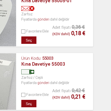
Kına Davetiye 55005-01
Zarfsız
Fiyatlarda
gönderi
dahil değildir
0,36 €
Adet fiyatı
Favorilere Ekle
0,18 €
(KDV dahil)
Seç
Ürün Kodu:
55003
Kına Davetiye 55003
Zarfsız / Cepli
Fiyatlarda
gönderi
dahil değildir
0,42 €
Adet fiyatı
Favorilere Ekle
0,21 €
(KDV dahil)
Seç