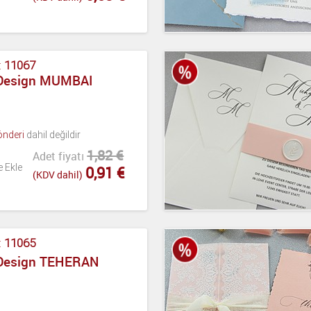
:
11067
 Design MUMBAI
önderi
dahil değildir
1,82 €
Adet fiyatı
e Ekle
0,91 €
(KDV dahil)
:
11065
 Design TEHERAN