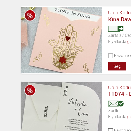
Ürün Kodu
Kına Dav
Zarfsız / Cep
Fiyatlarda
g
Favoriler
Seç
Ürün Kodu
11074 -
Zarflı
Fiyatlarda
g
Favoriler