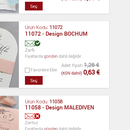
Seç
Ürün Kodu:
11072
11072 - Design BOCHUM
Zarflı
Fiyatlarda
gönderi
dahil değildir
1,26 €
Adet fiyatı
Favorilere Ekle
0,63 €
(KDV dahil)
Seç
Ürün Kodu:
11058
11058 - Design MALEDIVEN
Zarfsız
Fiyatlarda
gönderi
dahil değildir