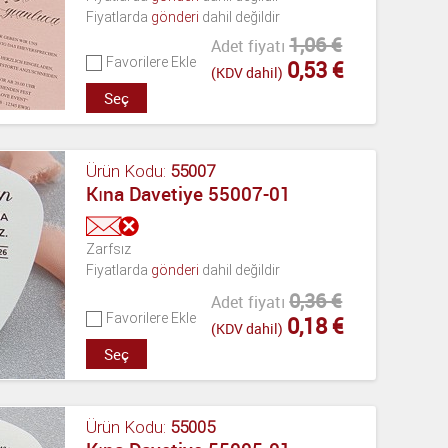
Fiyatlarda
gönderi
dahil değildir
1,06 €
Adet fiyatı
Favorilere Ekle
0,53 €
(KDV dahil)
Seç
Ürün Kodu:
55007
Kına Davetiye 55007-01
Zarfsız
Fiyatlarda
gönderi
dahil değildir
0,36 €
Adet fiyatı
Favorilere Ekle
0,18 €
(KDV dahil)
Seç
Ürün Kodu:
55005