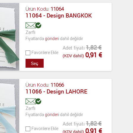
Ürün Kodu:
11064
11064 - Design BANGKOK
Zarflı
Fiyatlarda
gönderi
dahil değildir
1,82 €
Adet fiyatı
Favorilere Ekle
0,91 €
(KDV dahil)
Seç
Ürün Kodu:
11066
11066 - Design LAHORE
Zarflı
Fiyatlarda
gönderi
dahil değildir
1,82 €
Adet fiyatı
Favorilere Ekle
0,91 €
(KDV dahil)