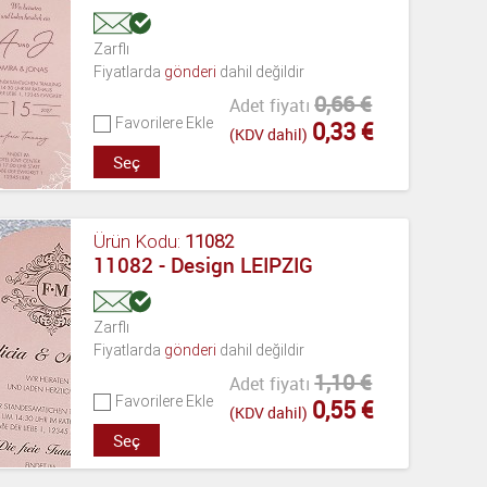
Zarflı
Fiyatlarda
gönderi
dahil değildir
0,66 €
Adet fiyatı
Favorilere Ekle
0,33 €
(KDV dahil)
Seç
Ürün Kodu:
11082
11082 - Design LEIPZIG
Zarflı
Fiyatlarda
gönderi
dahil değildir
1,10 €
Adet fiyatı
Favorilere Ekle
0,55 €
(KDV dahil)
Seç