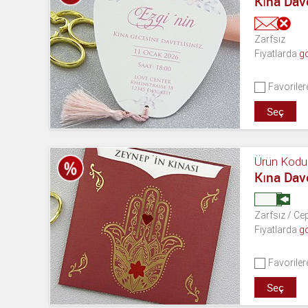
Kına Dav
Zarfsız
Fiyatlarda
g
Favoriler
Seç
Ürün Kodu
Kına Dav
Zarfsız / Cep
Fiyatlarda
g
Favoriler
Seç