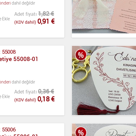
önderi
dahil değildir
1,82 €
Adet fiyatı
e Ekle
0,91 €
(KDV dahil)
:
55008
etiye 55008-01
önderi
dahil değildir
0,36 €
Adet fiyatı
e Ekle
0,18 €
(KDV dahil)
:
55006