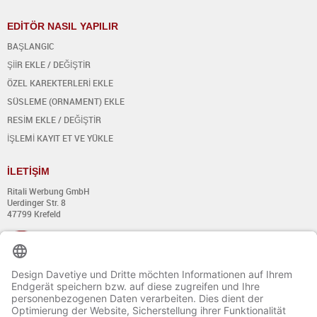
EDİTÖR NASIL YAPILIR
BAŞLANGIC
ŞİİR EKLE / DEĞİŞTİR
ÖZEL KAREKTERLERİ EKLE
SÜSLEME (ORNAMENT) EKLE
RESİM EKLE / DEĞİŞTİR
İŞLEMİ KAYIT ET VE YÜKLE
İ
LET
İŞİ
M
Ritali Werbung GmbH
Uerdinger Str. 8
47799 Krefeld
+49 (0) 21 51 - 7 633 633
Pazartesi - Perşembe:
8:00´dan 13:00´a kadar
Ve 14:00´dan 17:00´a kadar