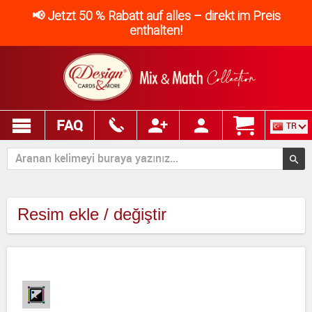
📢 Jetzt 50 % Rabatt auf alles – direkt im Preis
enthalten!
FAQ
TR
Resim ekle / değiştir