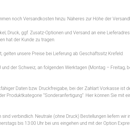
men noch Versandkosten hinzu. Näheres zur Höhe der Versandk
ikel, Druck, ggf. Zusatz-Optionen und Versand an eine Lieferadr
ben hat der Kunde zu tragen.
, gelten unsere Preise bei Lieferung ab Geschäftssitz Krefeld.
 EU und der Schweiz, an folgenden Werktagen (Montag – Freitag, 
ckfähiger Daten bzw. Druckfreigabe, bei der Zahlart Vorkasse ist
r Produktkategorie "Sonderanfertigung". Hier können Sie mit ein
h sind verbindlich. Neutrale (ohne Druck) Bestellungen liefern w
nnerstags bis 13:00 Uhr bei uns eingehen und mit der Option Expr