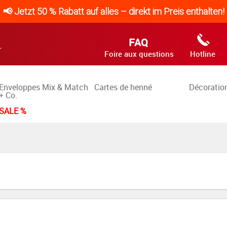
📢 Jetzt 50 % Rabatt auf alles – direkt im Preis enthalten!
FAQ
Foire aux questions
Hotline
Enveloppes Mix & Match
Cartes de henné
Décoration
+ Co.
SALE %