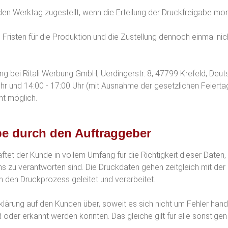
n Werktag zugestellt, wenn die Erteilung der Druckfreigabe monta
 Fristen für die Produktion und die Zustellung dennoch einmal nich
ung bei Ritali Werbung GmbH, Uerdingerstr. 8, 47799 Krefeld, D
Uhr und 14:00 - 17:00 Uhr (mit Ausnahme der gesetzlichen Feierta
ht möglich.
be durch den Auftraggeber
aftet der Kunde in vollem Umfang für die Richtigkeit dieser Dat
ns zu verantworten sind. Die Druckdaten gehen zeitgleich mit der B
in den Druckprozess geleitet und verarbeitet.
klärung auf den Kunden über, soweit es sich nicht um Fehler handel
oder erkannt werden konnten. Das gleiche gilt für alle sonstige