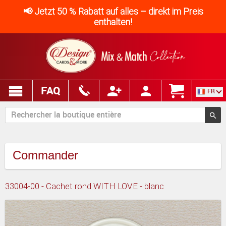
📢 Jetzt 50 % Rabatt auf alles – direkt im Preis
enthalten!
FAQ
FR
Commander
33004-00 - Cachet rond WITH LOVE - blanc