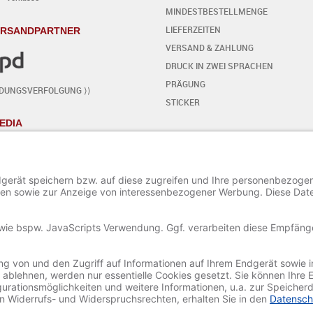
MINDESTBESTELLMENGE
LIEFERZEITEN
ERSANDPARTNER
VERSAND & ZAHLUNG
DRUCK IN ZWEI SPRACHEN
PRÄGUNG
NDUNGSVERFOLGUNG ⟩⟩
STICKER
EDIA
KARTE SELBST GESTALTEN
- SCHRITT FÜR SCHRITT
START DES EDITORS
TEXT HINZUFÜGEN / BEARBEITEN
SONDERZEICHEN HINZUFÜGEN
ORNAMENTE HINZUFÜGEN
BILD HINZUFÜGEN / BEARBEITEN
PROJEKT SPEICHERN UND LADEN